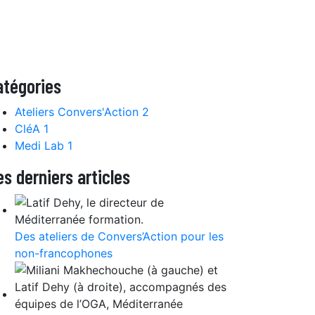
atégories
Ateliers Convers'Action
2
CléA
1
Medi Lab
1
es derniers articles
Des ateliers de Convers’Action pour les
non-francophones