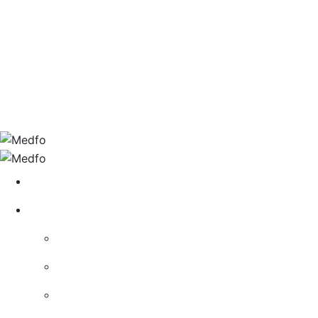
A propos
Presse
Contact
Accueil
Formations
Formation PIC AXE 2
Formation CléA SAP
Formation FLE